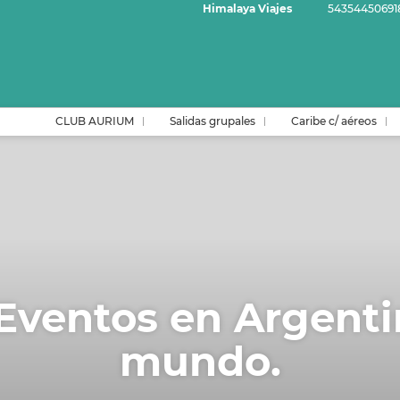
Himalaya Viajes
54354450691
CLUB AURIUM
Salidas grupales
Caribe c/ aéreos
Eventos en Argenti
mundo.