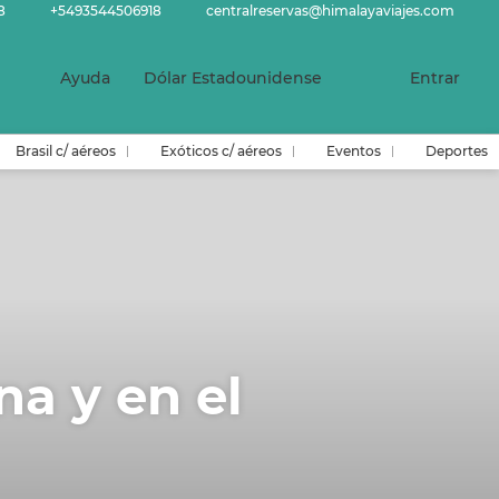
8
+5493544506918
centralreservas@himalayaviajes.com
Ayuda
Dólar Estadounidense
Entrar
Brasil c/ aéreos
Exóticos c/ aéreos
Eventos
Deportes
na y en el