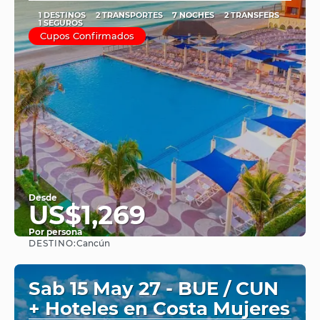
1 DESTINOS
2 TRANSPORTES
7 NOCHES
2 TRANSFERS
1 SEGUROS
Cupos Confirmados
Desde
US$1,269
Por persona
DESTINO:
Cancún
Ver
Sab 15 May 27 - BUE / CUN
+ Hoteles en Costa Mujeres