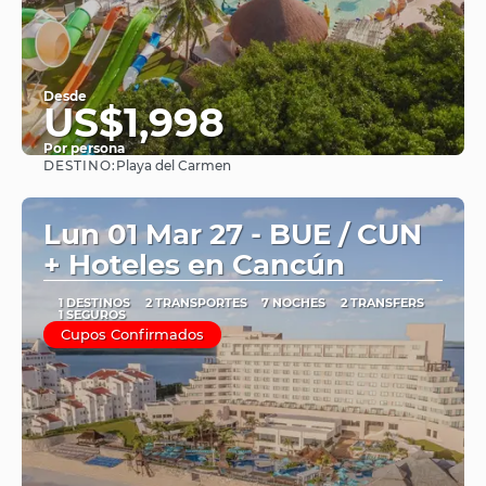
Desde
US$1,998
Por persona
DESTINO:
Playa del Carmen
Ver
Lun 01 Mar 27 - BUE / CUN
+ Hoteles en Cancún
1 DESTINOS
2 TRANSPORTES
7 NOCHES
2 TRANSFERS
1 SEGUROS
Cupos Confirmados