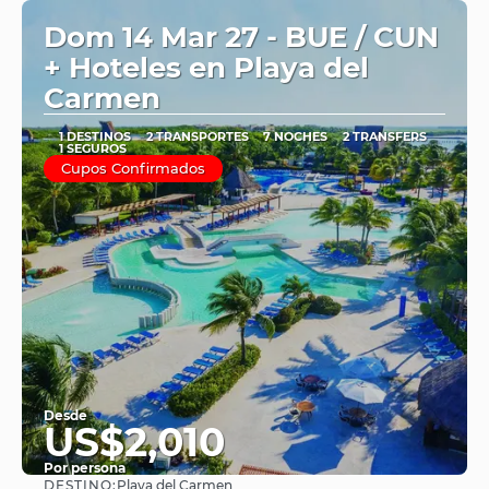
Dom 14 Mar 27 - BUE / CUN
+ Hoteles en Playa del
Carmen
1 DESTINOS
2 TRANSPORTES
7 NOCHES
2 TRANSFERS
1 SEGUROS
Cupos Confirmados
Desde
US$2,010
Por persona
DESTINO:
Playa del Carmen