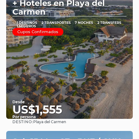
+ Hoteles en Playa del
Carmen
1 DESTINOS
2 TRANSPORTES
7 NOCHES
2 TRANSFERS
1 SEGUROS
Cupos Confirmados
Desde
US$1,555
Por persona
DESTINO:
Playa del Carmen
Ver