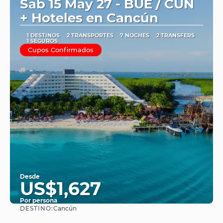
Sab 15 May 27 - BUE / CUN
+ Hoteles en Cancún
1 DESTINOS
2 TRANSPORTES
7 NOCHES
2 TRANSFERS
1 SEGUROS
Cupos Confirmados
Desde
US$1,627
Por persona
DESTINO:
Cancún
Ver