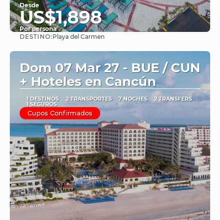
Desde
US$1,898
Por persona
DESTINO:
Playa del Carmen
Ver
Dom 07 Mar 27 - BUE / CUN
+ Hoteles en Cancún
1 DESTINOS
2 TRANSPORTES
7 NOCHES
2 TRANSFERS
1 SEGUROS
Cupos Confirmados