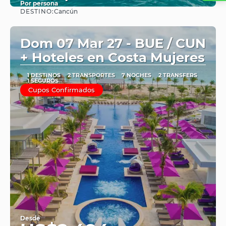
Por persona
DESTINO:
Cancún
Ver
Dom 07 Mar 27 - BUE / CUN
+ Hoteles en Costa Mujeres
1 DESTINOS
2 TRANSPORTES
7 NOCHES
2 TRANSFERS
1 SEGUROS
Cupos Confirmados
Desde