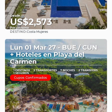
Desde
US$2,573
Por persona
DESTINO:
Costa Mujeres
Ver
Lun 01 Mar 27 - BUE / CUN
+ Hoteles en Playa del
Carmen
1 DESTINOS
2 TRANSPORTES
7 NOCHES
2 TRANSFERS
1 SEGUROS
Cupos Confirmados