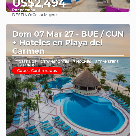
US$2,494
Por persona
DESTINO:
Costa Mujeres
Ver
Dom 07 Mar 27 - BUE / CUN
+ Hoteles en Playa del
Carmen
1 DESTINOS
2 TRANSPORTES
7 NOCHES
2 TRANSFERS
1 SEGUROS
Cupos Confirmados