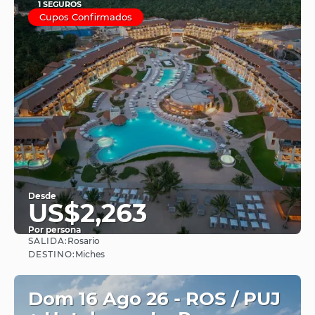
1 SEGUROS
Cupos Confirmados
Desde
US$2,263
Por persona
SALIDA:
Rosario
Ver
DESTINO:
Miches
Dom 16 Ago 26 - ROS / PUJ