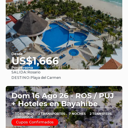
Desde
US$1,666
Por persona
SALIDA:
Rosario
Ver
DESTINO:
Playa del Carmen
Dom 16 Ago 26 - ROS / PUJ
+ Hoteles en Bayahibe
1 DESTINOS
2 TRANSPORTES
7 NOCHES
2 TRANSFERS
1 SEGUROS
Cupos Confirmados