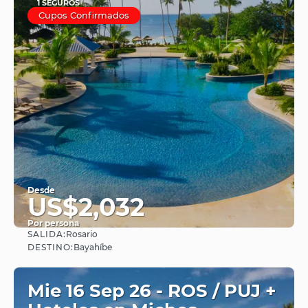
1 SEGUROS
Cupos Confirmados
Desde
US$2,032
Por persona
SALIDA:
Rosario
Ver
DESTINO:
Bayahíbe
Mie 16 Sep 26 - ROS / PUJ +