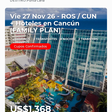
DESTINO:
Punta Cana
Vie 27 Nov 26 - ROS / CUN
+ Hoteles en Cancún
(FAMILY PLAN)
1 DESTINOS
2 TRANSPORTES
8 NOCHES
2 TRANSFERS
1 SEGUROS
Cupos Confirmados
Desde
US$1,368