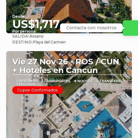
Desde
US$1,717
Contacta con nosotros
Por persona
SALIDA:
Rosario
Ver
DESTINO:
Playa del Carmen
Vie 27 Nov 26 - ROS / CUN
+ Hoteles en Cancún
1 DESTINOS
2 TRANSPORTES
8 NOCHES
2 TRANSFERS
1 SEGUROS
Cupos Confirmados