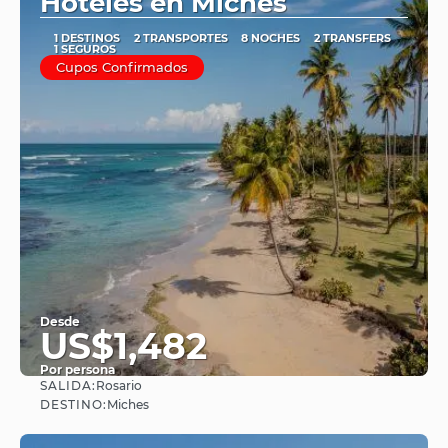
Hoteles en Miches
1 DESTINOS
2 TRANSPORTES
8 NOCHES
2 TRANSFERS
1 SEGUROS
Cupos Confirmados
Desde
US$1,482
Por persona
SALIDA:
Rosario
Ver
DESTINO:
Miches