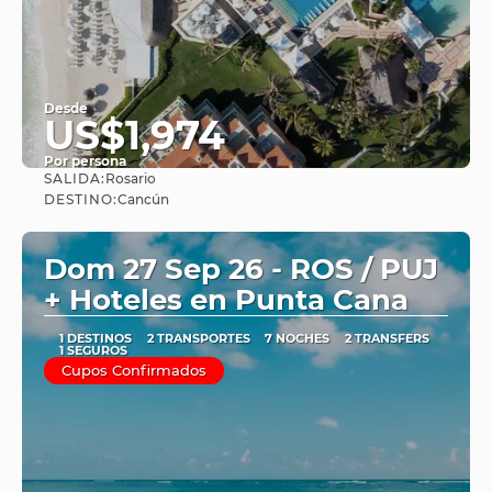
Desde
US$1,974
Por persona
SALIDA:
Rosario
Ver
DESTINO:
Cancún
Dom 27 Sep 26 - ROS / PUJ
+ Hoteles en Punta Cana
1 DESTINOS
2 TRANSPORTES
7 NOCHES
2 TRANSFERS
1 SEGUROS
Cupos Confirmados