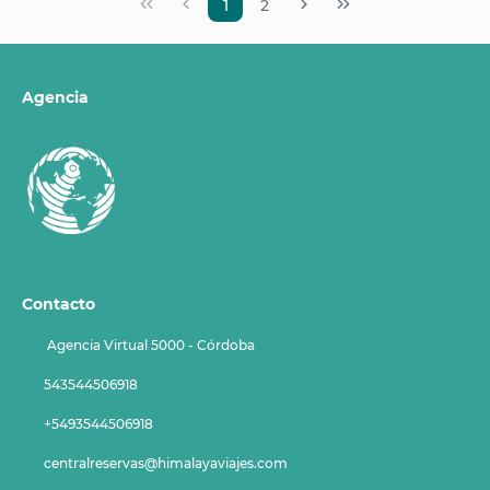
1
2
Agencia
Contacto
Agencia Virtual 5000 - Córdoba
543544506918
+5493544506918
centralreservas@himalayaviajes.com