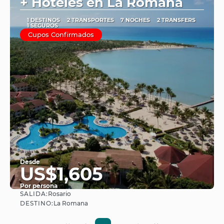
+ Hoteles en La Romana
1 DESTINOS
2 TRANSPORTES
7 NOCHES
2 TRANSFERS
1 SEGUROS
Cupos Confirmados
Desde
US$1,605
Por persona
SALIDA:
Rosario
Ver
DESTINO:
La Romana