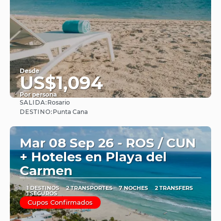
Desde
US$1,094
Por persona
SALIDA:
Rosario
Ver
DESTINO:
Punta Cana
Mar 08 Sep 26 - ROS / CUN
+ Hoteles en Playa del
Carmen
1 DESTINOS
2 TRANSPORTES
7 NOCHES
2 TRANSFERS
1 SEGUROS
Cupos Confirmados