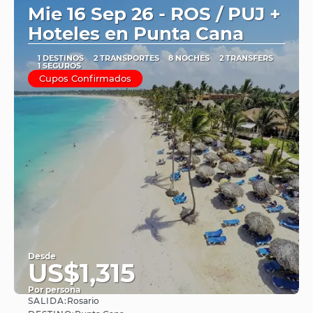
Mie 16 Sep 26 - ROS / PUJ +
Hoteles en Punta Cana
1 DESTINOS
2 TRANSPORTES
8 NOCHES
2 TRANSFERS
1 SEGUROS
Cupos Confirmados
Desde
US$1,315
Por persona
SALIDA:
Rosario
Ver