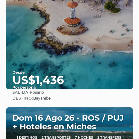
Desde
US$1,436
Por persona
SALIDA:
Rosario
Ver
DESTINO:
Bayahíbe
Dom 16 Ago 26 - ROS / PUJ
+ Hoteles en Miches
1 DESTINOS
2 TRANSPORTES
7 NOCHES
2 TRANSFERS