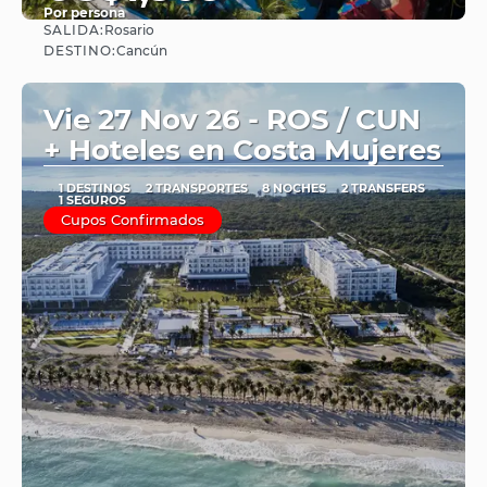
Por persona
SALIDA:
Rosario
Ver
DESTINO:
Cancún
Vie 27 Nov 26 - ROS / CUN
+ Hoteles en Costa Mujeres
1 DESTINOS
2 TRANSPORTES
8 NOCHES
2 TRANSFERS
1 SEGUROS
Cupos Confirmados