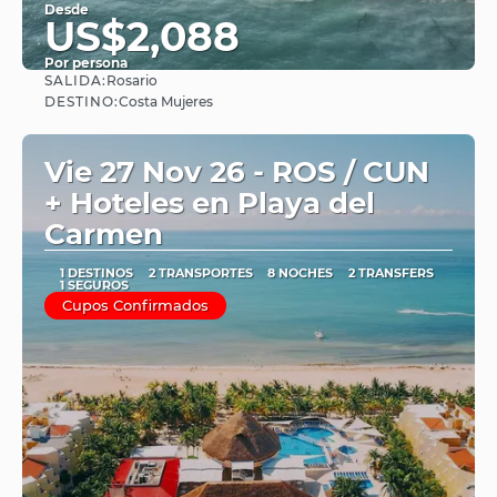
Desde
US$2,088
Por persona
SALIDA:
Rosario
Ver
DESTINO:
Costa Mujeres
Vie 27 Nov 26 - ROS / CUN
+ Hoteles en Playa del
Carmen
1 DESTINOS
2 TRANSPORTES
8 NOCHES
2 TRANSFERS
1 SEGUROS
Cupos Confirmados