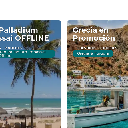
Palladium
Grecia en
ssai OFFLINE
Promoción
S
7 NOCHES
5 DESTINOS
6 NOCHES
 Gran Palladium Imbassai
Grecia & Turquia
ffline