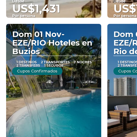
Desde
Desde
US$1,431
US$1
Por persona
Por persona
Ver
Dom 01 Nov-
Dom 
EZE/RIO Hoteles en
EZE/R
Buzios
Rio d
1 DESTINOS
2 TRANSPORTES
7 NOCHES
1 DESTINO
2 TRANSFERS
1 SEGUROS
2 TRANSFE
Cupos Confirmados
Cupos C