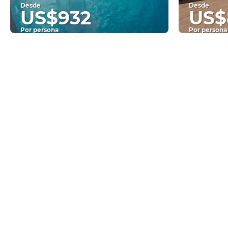
Desde
Desde
US$932
US$
Por persona
Por persona
Ver