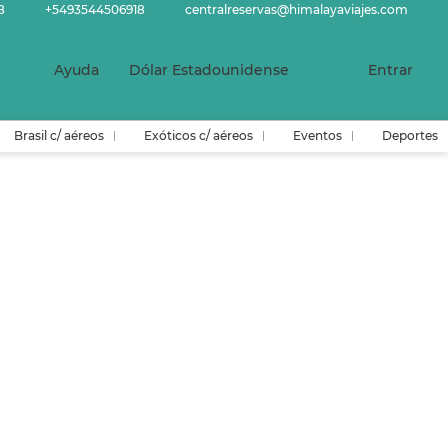
8
+5493544506918
centralreservas@himalayaviajes.com
Ayuda
Dólar Estadounidense
Entrar
Brasil c/ aéreos
Exóticos c/ aéreos
Eventos
Deportes