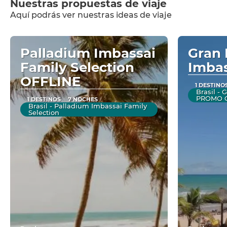
Nuestras propuestas de viaje
Aquí podrás ver nuestras ideas de viaje
Palladium Imbassai
Gran 
Family Selection
Imba
OFFLINE
1 DESTINO
Brasil -
PROMO O
1 DESTINOS
7 NOCHES
Brasil - Palladium Imbassai Family
Selection