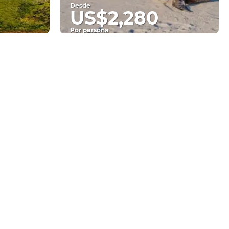
Desde
US$2,280
Por persona
Ver