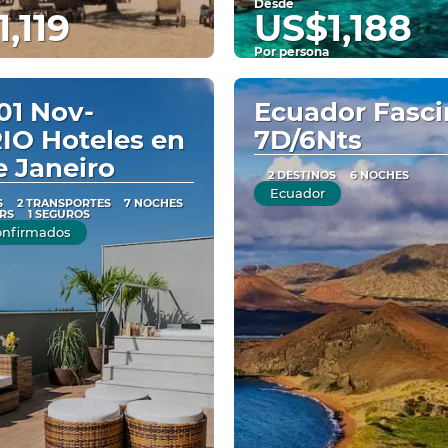
Desde
,119
US$1,188
Por persona
Ver
Ver
01 Nov-
Ecuador Fasci
IO Hoteles en
7D/6Nts
e Janeiro
2 DESTINOS
6 NOCHES
Ecuador
S
2 TRANSPORTES
7 NOCHES
RS
1 SEGUROS
onfirmados