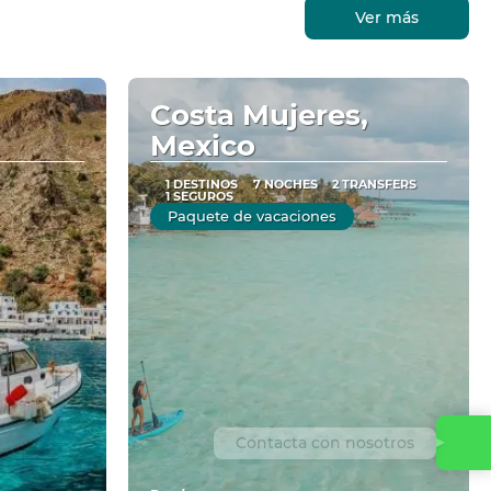
Ver más
Costa Mujeres,
Mexico
1 DESTINOS
7 NOCHES
2 TRANSFERS
1 SEGUROS
Paquete de vacaciones
Contacta con nosotros