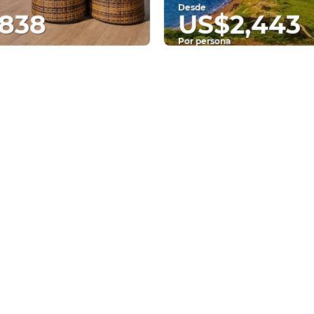
Desde
838
US$2,443
Por persona
Ver
Ver