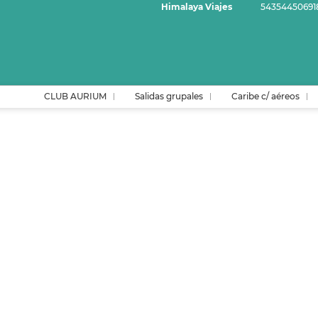
Himalaya Viajes
54354450691
CLUB AURIUM
Salidas grupales
Caribe c/ aéreos