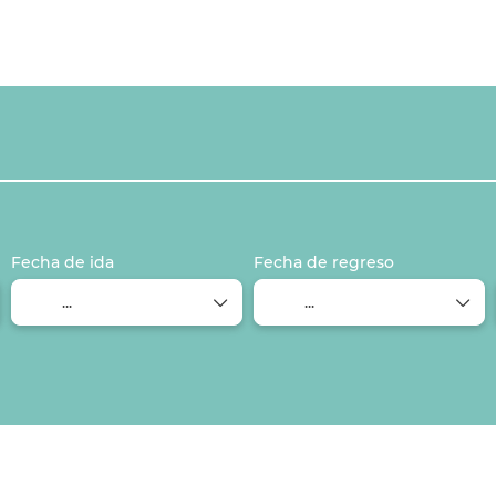
Circuitos
Arma tu viaje
T
es
Fecha de ida
Fecha de regreso